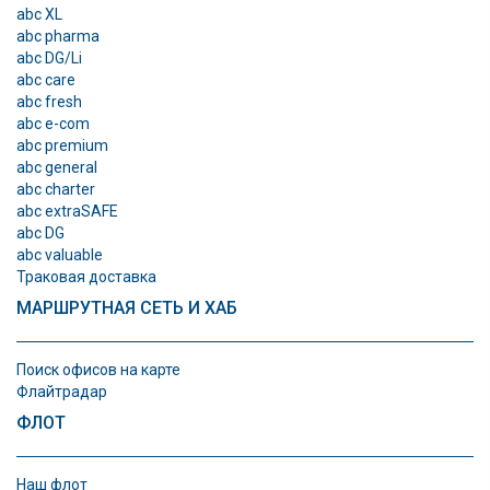
abc XL
abc pharma
abc DG/Li
abc care
abc fresh
abc e-com
abc premium
abc general
abc charter
abc extraSAFE
abc DG
abc valuable
Траковая доставка
МАРШРУТНАЯ СЕТЬ И ХАБ
Поиск офисов на карте
Флайтрадар
ФЛОТ
Наш флот