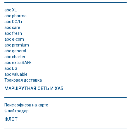
abc XL
abc pharma
abc DG/Li
abc care
abc fresh
abc e-com
abc premium
abc general
abc charter
abc extraSAFE
abc DG
abc valuable
Траковая доставка
МАРШРУТНАЯ СЕТЬ И ХАБ
Поиск офисов на карте
Флайтрадар
ФЛОТ