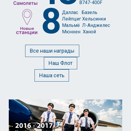
B747-400F
8
Даллас Базель
Лейпциг Хельсинки
Мальмё Л-Анджелес
Мюнхен Ханой
Все наши награды
Наш Флот
Наша сеть