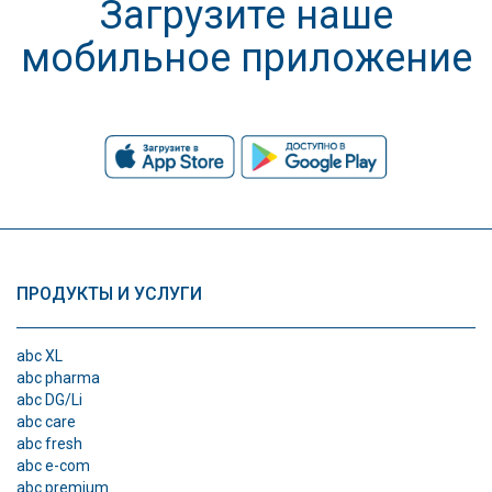
Загрузите наше
мобильное приложение
ПРОДУКТЫ И УСЛУГИ
abc XL
abc pharma
abc DG/Li
abc care
abc fresh
abc e-com
abc premium